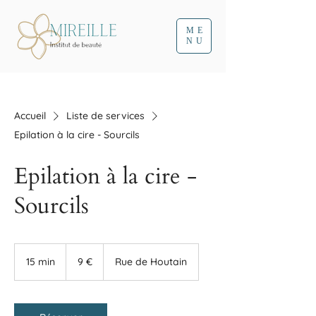
ME
NU
Accueil
Liste de services
Epilation à la cire - Sourcils
Epilation à la cire -
Sourcils
9
euros
15 min
1
9 €
Rue de Houtain
5
m
i
n