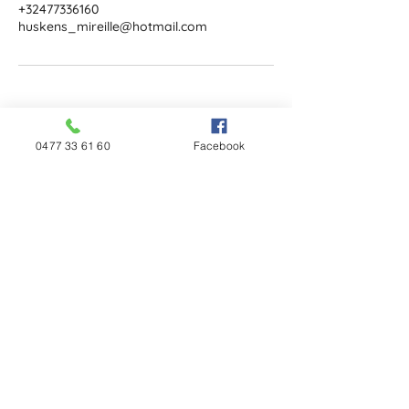
+32477336160
huskens_mireille@hotmail.com
0477 33 61 60
Facebook
Rue de Houtain, 96 - 4458 Fexhe-Slins
Tél :
0477 33 61 60
TVA :
BE0606731040
Heures d'ouverture
Lundi à vendredi :
De 9h00 à 18h00