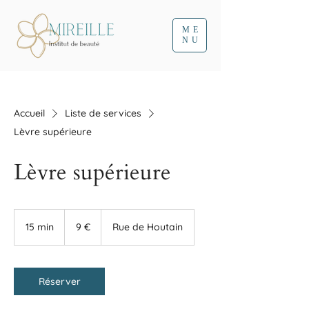
ME
NU
Accueil
Liste de services
Lèvre supérieure
Lèvre supérieure
9
euros
15 min
1
9 €
Rue de Houtain
5
m
i
n
Réserver