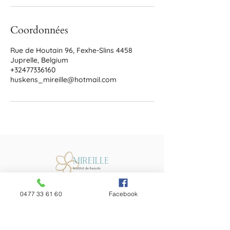
Coordonnées
Rue de Houtain 96, Fexhe-Slins 4458
Juprelle, Belgium
+32477336160
huskens_mireille@hotmail.com
Rue de Houtain, 96 - 4458 Fexhe-Slins
0477 33 61 60
Facebook
Tél :
0477 33 61 60
TVA :
BE0606731040