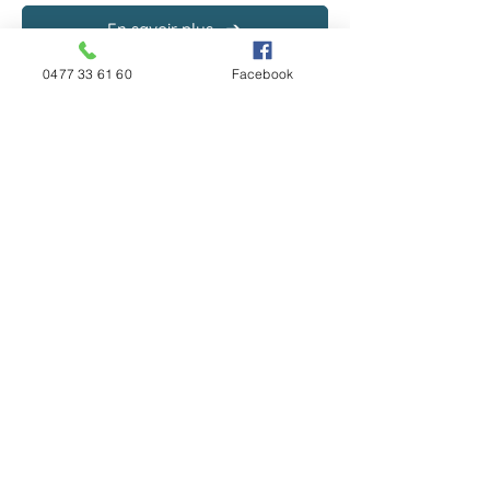
En savoir plus
0477 33 61 60
Facebook
Prenez rendez-vous chez Mireille
Institut, à Fexhe-Slins près de Liège,
pour des soins esthétiques
d’exception, adaptés aux besoins
de votre corps et votre peau !