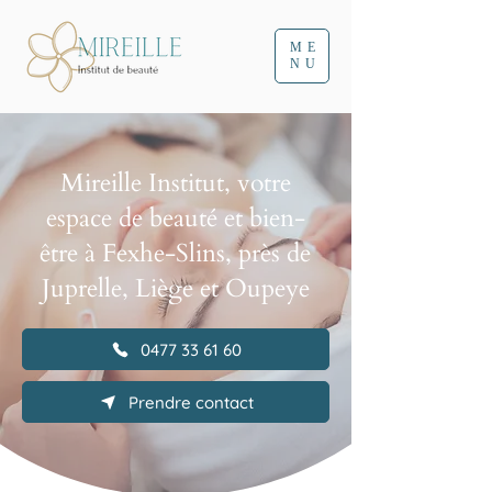
ME
NU
Mireille Institut, votre
espace de beauté et bien-
être à Fexhe-Slins, près de
Juprelle, Liège et Oupeye
0477 33 61 60
Prendre contact