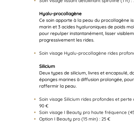
Soin visage lissant détoxifiant spiruline (1 h) :
Hyalu-procollagène
Ce soin apporte à la peau du procollagène i
marin et 3 acides hyaluroniques de poids mol
pour repulper instantanément, lisser visible
progressivement les rides.
Soin visage Hyalu-procollagène rides profond
Silicium
Deux types de silicium, livres et encapsulé, 
éponges marines à diffusion prolongée, pour c
raffermir la peau.
Soin visage Silicium rides profondes et perte 
90 €
Soin visage I Beauty pro haute fréquence (45
Option I Beauty pro (15 min) : 25 €