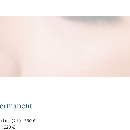
permanent
u bas (2 h) : 330 €
 : 220 €