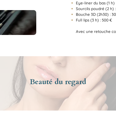
Eye-liner du bas (1 h) 
Sourcils poudré (2 h) 
Bouche 3D (2h30) : 3
Full lips (3 h) : 500 €
Avec une retouche co
Beauté du regard