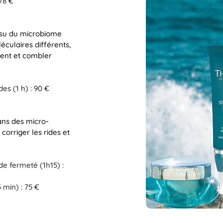
 78 €
ssu du microbiome
éculaires différents,
ment et combler
es (1 h) : 90 €
dans des micro-
orriger les rides et
de fermeté (1h15) :
 min) : 75 €