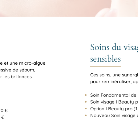
Soins du vis
sensibles
e et une micro-algue
essive de sébum,
Ces soins, une synerg
r les brillances.
pour reminéraliser, ap
Soin Fondamental de l
Soin visage I Beauty p
Option I Beauty pro (1
70 €
Nouveau Soin visage ci
5 €