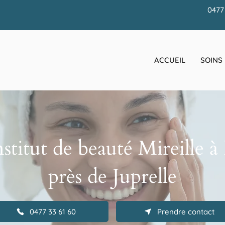
0477
ACCUEIL
SOINS
institut de beauté Mireille à
près de Juprelle
0477 33 61 60
Prendre contact