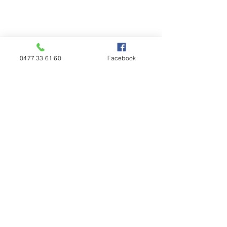
0477 33 61 60
Facebook
Rue de Houtain, 96 - 4458 Fexhe-Slins
Tél :
0477 33 61 60
TVA :
BE0606731040
Heures d'ouverture
Lundi à vendredi :
De 9h00 à 18h00
Samedi :
De 9h00 à 15h00